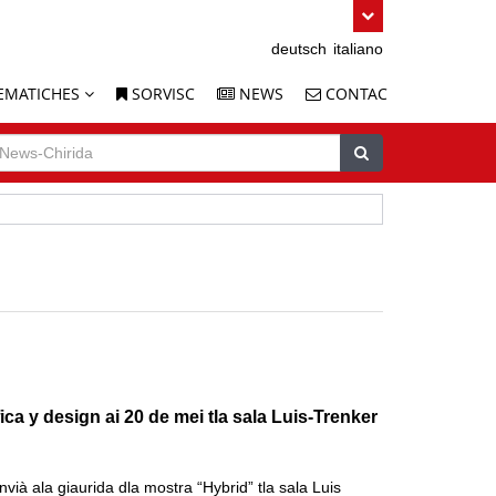
deutsch
italiano
EMATICHES
SORVISC
NEWS
CONTAC
uche
ews-
Chirida
irida
ca y design ai 20 de mei tla sala Luis-Trenker
 nvià ala giaurida dla mostra “Hybrid” tla sala Luis