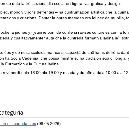
n de duta la trëi sezions dla scola: ert figurativa, grafica y design.
iec, monc y vijions defrëntes – na cunfruntazion artistica che la cuinta
pretazions y criazions. Danter la opres metudes ora iel pec de mubilia, 
oche la jëunes y i jëuni ie boni de cunlië si ravises cultureles cun la
zieda y cualitativamënter auta che la cuntreda furmativa ladina ie”, sotr
sculées y de nosc sculeies ma nce si capazità de crië liams defrënc dan
on tla Scola Cademia, che possa mustré su na tradizion scialdi longia, 
n, la Furmazion y la Cultura ladina.
 a n vënerdì dala 16:00 ala 19:00 y n sada y dumënia dala 10:00 ala 12
categuria
cun plu sauridanzes
(08.05.2026)