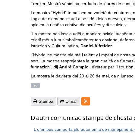
Trenker. Mustrà vëniel na cerduda de lëures de cuntlujio
La mostra “Hybrid” tematisea na varietà de criatures, ob
lingia de elemënc iel unì a se l dé ideies nueves, nter
spidlea la richëza criativa dla sculées y di sculeies.
“La mostra nes lascia udëi a maniera scialdi tuchënta c
criatif mët a lum simbolicamënter tan davierta, deferen
Istruzion y Cultura ladina,
Daniel Alfreider
.
“’Hybrid’ ne mostra nia mé l talënt y l mpëni de nosta 
sort. La mostra resprejentea la gran cualità de furmazi
furmazion“, dij
André Complo
i, diretëur per l’Istruzio
La mostra ie davierta dai 20 ai 26 de mei, da n lunesc
red
RSS-Feeds
Stampa
E-mail
D'autri comunicac stampa de chësta 
L omnibus cumporta plu autonomia de manejamënt, 