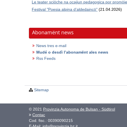
Le teater sciöche na ocajiun pedagogica por promöie 
Festival "Poesia alpina d’aldedaincö"
(21.04.2026)
Abonamënt news
News tres e-mail
Mudé o desdì lʼabonamënt ales news
Rss Feeds
Sitemap
© 2021
Provinzia Autonoma de Bulsan - Südtirol
Contac
Cod. fisc.: 00390090215
E-Mail:
info@provinzia.bz.it