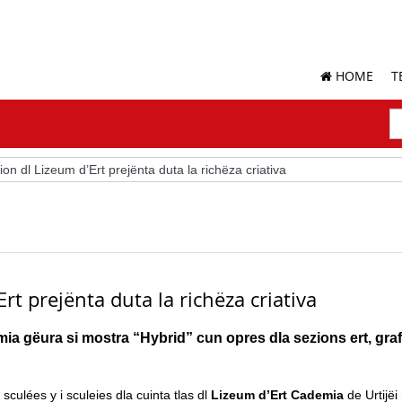
HOME
T
S
N
Ch
ion dl Lizeum d’Ert prejënta duta la richëza criativa
rt prejënta duta la richëza criativa
ia gëura si mostra “Hybrid” cun opres dla sezions ert, grafi
 sculées y i sculeies dla cuinta tlas dl
Lizeum d’Ert Cademia
de Urtijëi