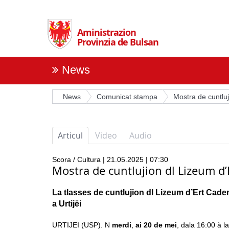
Überspringen
Sie
die
Aministrazion
Navigation
Provinzia de Bulsan
News
News
Comunicat stampa
Mostra de cuntluj
Articul
Video
Audio
Scora / Cultura | 21.05.2025 | 07:30
Mostra de cuntlujion dl Lizeum d’E
La tlasses de cuntlujion dl Lizeum d’Ert Cadem
a Urtijëi
URTIJEI (USP). N
merdi
,
ai
20 de mei
, dala 16:00 à la