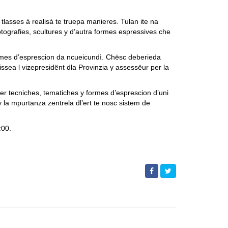
 tlasses à realisà te truepa manieres. Tulan ite na
fotografies, scultures y d’autra formes espressives che
 formes d’esprescion da ncueicundì. Chësc deberieda
issea l vizepresidënt dla Provinzia y assessëur per la
ter tecniches, tematiches y formes d’esprescion d’uni
y la mpurtanza zentrela dl’ert te nosc sistem de
:00.