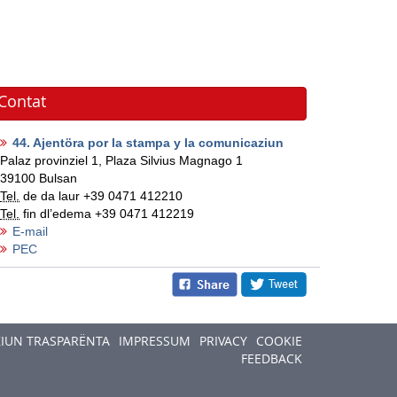
Contat
44. Ajentöra por la stampa y la comunicaziun
Palaz provinziel 1, Plaza Silvius Magnago 1
39100
Bulsan
Tel.
de da laur
+39 0471 412210
Tel.
fin dl’edema
+39 0471 412219
E-mail
PEC
ZIUN TRASPARËNTA
IMPRESSUM
PRIVACY
COOKIE
FEEDBACK